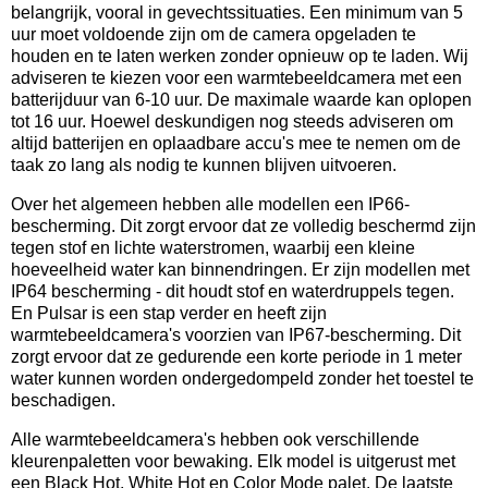
belangrijk, vooral in gevechtssituaties. Een minimum van 5
uur moet voldoende zijn om de camera opgeladen te
houden en te laten werken zonder opnieuw op te laden. Wij
adviseren te kiezen voor een warmtebeeldcamera met een
batterijduur van 6-10 uur. De maximale waarde kan oplopen
tot 16 uur. Hoewel deskundigen nog steeds adviseren om
altijd batterijen en oplaadbare accu's mee te nemen om de
taak zo lang als nodig te kunnen blijven uitvoeren.
Over het algemeen hebben alle modellen een IP66-
bescherming. Dit zorgt ervoor dat ze volledig beschermd zijn
tegen stof en lichte waterstromen, waarbij een kleine
hoeveelheid water kan binnendringen. Er zijn modellen met
IP64 bescherming - dit houdt stof en waterdruppels tegen.
En Pulsar is een stap verder en heeft zijn
warmtebeeldcamera's voorzien van IP67-bescherming. Dit
zorgt ervoor dat ze gedurende een korte periode in 1 meter
water kunnen worden ondergedompeld zonder het toestel te
beschadigen.
Alle warmtebeeldcamera's hebben ook verschillende
kleurenpaletten voor bewaking. Elk model is uitgerust met
een Black Hot, White Hot en Color Mode palet. De laatste