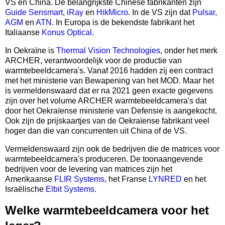
VS en China. De belangrijkste Chinese fabrikanten zijn
Guide Sensmart
,
iRay
en
HikMicro
. In de VS zijn dat
Pulsar
,
AGM
en
ATN
. In Europa is de bekendste fabrikant het
Italiaanse
Konus Optical
.
In Oekraïne is
Thermal Vision Technologies
, onder het merk
ARCHER, verantwoordelijk voor de productie van
warmtebeeldcamera's. Vanaf 2016 hadden zij een contract
met het ministerie van Bewapening van het MOD. Maar het
is vermeldenswaard dat er na 2021 geen exacte gegevens
zijn over het volume ARCHER warmtebeeldcamera's dat
door het Oekraïense ministerie van Defensie is aangekocht.
Ook zijn de prijskaartjes van de Oekraïense fabrikant veel
hoger dan die van concurrenten uit China of de VS.
Vermeldenswaard zijn ook de bedrijven die de matrices voor
warmtebeeldcamera's produceren. De toonaangevende
bedrijven voor de levering van matrices zijn het
Amerikaanse
FLIR Systems
, het Franse
LYNRED
en het
Israëlische
Elbit Systems
.
Welke warmtebeeldcamera voor het