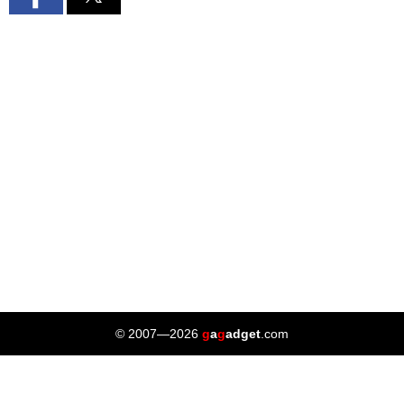
© 2007—2026
g
a
g
adget
.com