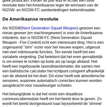
geek producten. Eerder dit jaar was er echter een stille
revolutie toen het Amerikaanse leger de winnaars van de
NGSW- en NGSW-FC-aanbestedingen bekendmaakte.
De Amerikaanse revolutie
Als NGSW
(Next Generation Squad Weapon
) gewoon een
nieuw geweer (en machinegeweer) is voor de Amerikaanse
infanterie, dan is NGSW-FC (Next Generation Squad
Weapon - Fire Control) echt een interessant ding. Het is een
zogenaamd "slim" vizier voor het nieuwe wapen, uitgerust
met veel interessante functies. Ten eerste heeft het een
variabele vergroting. Dat betekent dat het even gemakkelijk
is om ermee te richten op korte als op lange afstand. Het
heeft een ingebouwde laserafstandsmeter, die samen met
een ballistische calculator het richtpunt corrigeert afhankelijk
van de afstand tot het doel. Dit vizier heeft ook atmosferische
sensoren, waarmee automatisch correcties kunnen worden
aangebracht voor nauwkeuriger schieten.
Het belangrijkste is dat het vizier een draadloze
communicatiemodule heeft om het beeld door te geven. Zo
wordt het beeld doorgestuurd naar bijvoorbeeld de 'slimme'