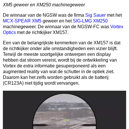
XM5 geweer en XM250 machinegeweer
De winnaar van de NGSW was de firma
Sig Sauer
met het
MCX-SPEAR XM5
geweer en het
SIG-LMG XM250
machinegeweer. De winnaar van de NGSW-FC was
Vortex
Optics
met de richtkijker XM157.
Een van de belangrijkste kenmerken van de XM157 is dat
de richtkijker onder alle omstandigheden een vizier blijft.
Terwijl de meeste soortgelijke ontwerpen een display
hebben dat stroom vereist, wordt bij de ontwikkeling van
Vortex de extra informatie gesuperponeerd als een
augmented reality van wat de schutter in de optiek ziet.
Daarom kan het zelfs worden gebruikt als de batterij
(CR123A) niet tijdig wordt vervangen.