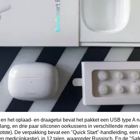
f en het oplaad- en draagetui bevat het pakket een USB type A 
lang, en drie paar siliconen oorkussens in verschillende maten (
otste). De verpakking bevat een "Quick Start"-handleiding, een 
en medicijnkastje), in 12 talen, waaronder Russisch. En de "Sa