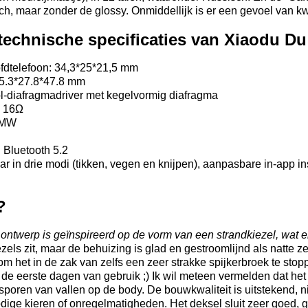
h, maar zonder de glossy. Onmiddellijk is er een gevoel van kw
 technische specificaties van Xiaodu D
ofdtelefoon: 34,3*25*21,5 mm
65.3*27.8*47.8 mm
-diafragmadriver met kegelvormig diafragma
: 16Ω
5MW
 Bluetooth 5.2
r in drie modi (tikken, vegen en knijpen), aanpasbare in-app in
?
 ontwerp is geïnspireerd op de vorm van een strandkiezel, wat er 
zels zit, maar de behuizing is glad en gestroomlijnd als natte zee
m het in de zak van zelfs een zeer strakke spijkerbroek te stop
s de eerste dagen van gebruik ;) Ik wil meteen vermelden dat het p
poren van vallen op de body. De bouwkwaliteit is uitstekend, nie
dige kieren of onregelmatigheden. Het deksel sluit zeer goed,