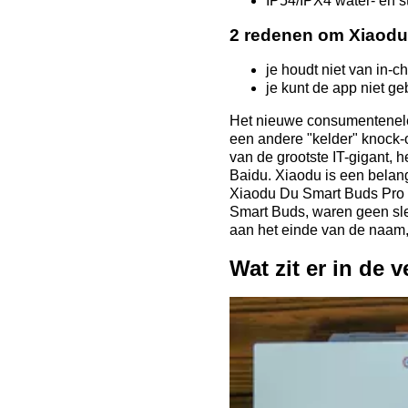
IP54/IPX4 water- en s
2 redenen om Xiaodu
je houdt niet van in-
je kunt de app niet g
Het nieuwe consumentenelekt
een andere "kelder" knock-
van de grootste IT-gigant, 
Baidu. Xiaodu is een belang
Xiaodu
Du Smart Buds Pro m
Smart Buds, waren geen sle
aan het einde van de naam,
Wat zit er in de 