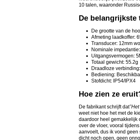
10 talen, waaronder Russisc
De belangrijkste
De grootte van de ho
Afmeting laadkoffer: 
Transducer: 12mm wol
Nominale impedantie
Uitgangsvermogen: 
Totaal gewicht: 55.2g
Draadloze verbinding:
Bediening: Beschikbaa
Stofdicht: IP54/IPX4
Hoe zien ze eruit
De fabrikant schrijft dat
"Het
weet niet hoe het met de kie
daardoor heel gemakkelijk o
over de vloer, vooral tijden
aanvoelt, dus ik vond geen s
dicht noch open, geen onno