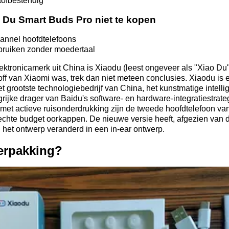
tofbestendig
 Du Smart Buds Pro niet te kopen
channel hoofdtelefoons
ebruiken zonder moedertaal
ronicamerk uit China is Xiaodu (leest ongeveer als "Xiao Du").
off van Xiaomi was, trek dan niet meteen conclusies. Xiaodu i
het grootste technologiebedrijf van China, het kunstmatige intel
rijke drager van Baidu's software- en hardware-integratiestrat
et actieve ruisonderdrukking zijn de tweede hoofdtelefoon van 
chte budget oorkappen. De nieuwe versie heeft, afgezien van 
 het ontwerp veranderd in een in-ear ontwerp.
verpakking?