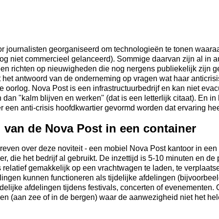
r journalisten georganiseerd om technologieën te tonen waara
nog niet commercieel gelanceerd). Sommige daarvan zijn al in a
lleen richten op nieuwigheden die nog nergens publiekelijk zijn
it het antwoord van de onderneming op vragen wat haar anticrisi
 oorlog. Nova Post is een infrastructuurbedrijf en kan niet evac
an "kalm blijven en werken" (dat is een letterlijk citaat). En i
r een anti-crisis hoofdkwartier gevormd worden dat ervaring heef
l van de Nova Post in een container
ven over deze noviteit - een mobiel Nova Post kantoor in een 
 die het bedrijf al gebruikt. De inzettijd is 5-10 minuten en de p
relatief gemakkelijk op een vrachtwagen te laden, te verplaatsen
elingen kunnen functioneren als tijdelijke afdelingen (bijvoorbeel
jdelijke afdelingen tijdens festivals, concerten of evenementen.
en (aan zee of in de bergen) waar de aanwezigheid niet het hele 