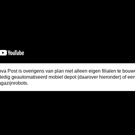
ova Post is overigens van plan niet alleen eigen filialen te bo
lledig geautomatiseerd mobiel depot (daarover hieronder) of ee
gazijnrobots.